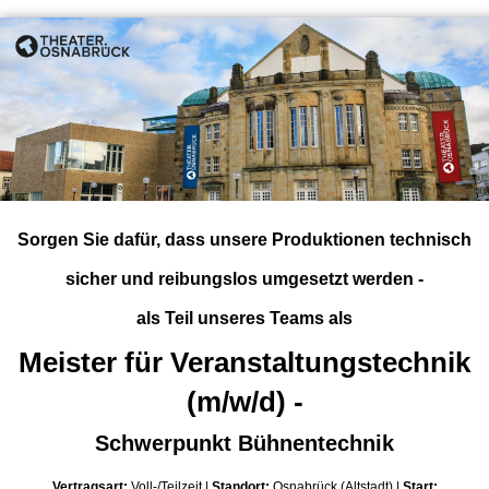
Sorgen Sie dafür, dass unsere Produktionen technisch
sicher und reibungslos umgesetzt werden -
als Teil unseres Teams als
Meister für Veranstaltungstechnik
(m/w/d) -
Schwerpunkt Bühnentechnik
Vertr
agsa
r
t
:
Voll-/Teilzeit |
Standort
:
Osnabrück (Altstadt) |
Start: