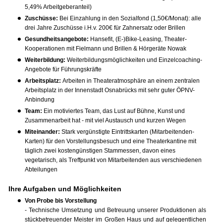
5,49% Arbeitgeberanteil)
Zuschüsse:
Bei Einzahlung in den Sozialfond (1,50€/Monat): alle
drei Jahre Zuschüsse i.H.v. 200€ für Zahnersatz oder Brillen
Gesundheitsangebote
:
Hansefit, (E-)Bike-Leasing, Theater-
Kooperationen mit Fielmann und Brillen & Hörgeräte Nowak
Weiterbildung:
Weiterbildungsmöglichkeiten und Einzelcoaching-
Angebote für Führungskräfte
Arbeitsplatz:
Arbeiten in Theateratmosphäre an einem zentralen
Arbeitsplatz in der Innenstadt Osnabrücks mit sehr guter ÖPNV-
Anbindung
Team:
Ein motiviertes Team, das Lust auf Bühne, Kunst und
Zusammenarbeit hat - mit viel Austausch und kurzen Wegen
Miteinander:
Stark vergünstigte Eintrittskarten (Mitarbeitenden-
Karten) für den Vorstellungsbesuch und eine Theaterkantine mit
täglich zwei kostengünstigen Stammessen, davon eines
vegetarisch, als Treffpunkt von Mitarbeitenden aus verschiedenen
Abteilungen
Ihre Aufgaben und Möglichkeiten
Von Probe bis Vorstellung
- Technische Umsetzung und Betreuung unserer Produktionen als
stückbetreuender Meister im Großen Haus und auf gelegentlichen