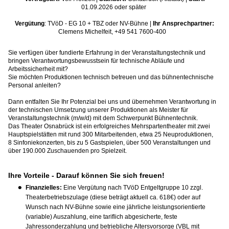
01.09.2026 oder später
Vergütung
: TVöD - EG 10 + TBZ oder NV-Bühne |
Ihr Ansprechpartner
:
Clemens Michelfeit, +49 541 7600-400
Sie verfügen über fundierte Erfahrung in der Veranstaltungstechnik und
bringen Verantwortungsbewusstsein für technische Abläufe und
Arbeitssicherheit mit?
Sie möchten Produktionen technisch betreuen und das bühnentechnische
Personal anleiten?
Dann entfalten Sie Ihr Potenzial bei uns und übernehmen Verantwortung in
der technischen Umsetzung unserer Produktionen als Meister für
Veranstaltungstechnik (m/w/d) mit dem Schwerpunkt Bühnentechnik.
Das Theater Osnabrück ist ein erfolgreiches Mehrspartentheater mit zwei
Hauptspielstätten mit rund 300 Mitarbeitenden, etwa 25 Neuproduktionen,
8 Sinfoniekonzerten, bis zu 5 Gastspielen, über 500 Veranstaltungen und
über 190.000 Zuschauenden pro Spielzeit.
Ihre Vorteile - Darauf können Sie sich freuen!
Finanzielles:
Eine Vergütung nach TVöD Entgeltgruppe 10 zzgl.
Theaterbetriebszulage (diese beträgt aktuell ca. 618€) oder auf
Wunsch nach NV-Bühne sowie e
ine jährliche leistungsorientierte
(variable) Auszahlung, eine tariflich abgesicherte, feste
Jahressonderzahlung und betriebliche Altersvorsorge (VBL mit